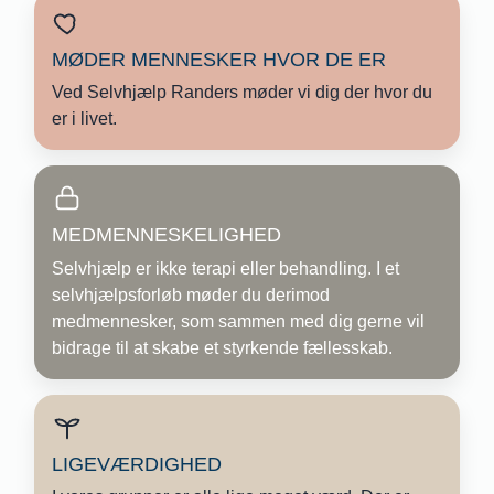
MØDER MENNESKER HVOR DE ER
Ved Selvhjælp Randers møder vi dig der hvor du
er i livet.
MEDMENNESKELIGHED
Selvhjælp er ikke terapi eller behandling. I et
selvhjælpsforløb møder du derimod
medmennesker, som sammen med dig gerne vil
bidrage til at skabe et styrkende fællesskab.
LIGEVÆRDIGHED